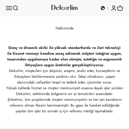
İçeriğe geç
Navigasyon menüsünü aç
Aramayı aç
Hesabım
Sepeti 
Dekorlim
Hakkımızda
Genç ve dinamik ekibi ile yüksek standartlarda ve ileri teknoloji
ile hizmet vermeyi kendine amaç edinerek müşteri isteğine uygun,
tasarımdan uygulamaya kadar olan süreçte, estetiğe ve ergonomik
ihtiyaçlara uygun üretimler gerçekleştiriyoruz.
Dekorlim, müşterileri için düşünür, araştırır, analiz eder, konseptlerin ve
ihtiyaçların belirlenmesine yardımcı olur. Talep olmaksızın, yaşam
alanınızdaki zafiyetleri tespit ve tedarik eder, çözümler sunar.
Yüksek kalitede hizmet ve müşteri memnuniyeti esasına dayalı işler yürüten
Dekorlim, sektöründe bölgesinin en iyi temsilcileri arasındadır.
Şirketimiz, tüm projelerinde müşteri memnuniyetini ve her işin kendisinin
referansı olması ilkesini benimsemiştir. Bu gaye ile hareket edildiğinde
yapılan tüm işler bir sonraki iş için referans niteliği taşımaktadır.