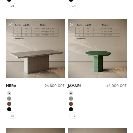
Siyah
Siyah
+3
+3
İndirimli fiyat
İndirimli fiyat
HERA
96,800.00TL
JAVARI
46,000.00TL
Beyaz
Beyaz
Gri
Gri
Kırmızı
Kırmızı
Siyah
Siyah
+3
+3