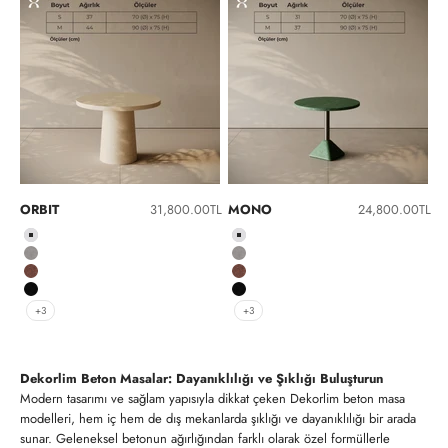
İndirimli fiyat
İndirimli fiyat
ORBIT
31,800.00TL
MONO
24,800.00TL
Beyaz
Beyaz
Gri
Gri
Kırmızı
Kırmızı
Siyah
Siyah
+3
+3
Dekorlim Beton Masalar: Dayanıklılığı ve Şıklığı Buluşturun
Modern tasarımı ve sağlam yapısıyla dikkat çeken Dekorlim beton masa
modelleri, hem iç hem de dış mekanlarda şıklığı ve dayanıklılığı bir arada
sunar. Geleneksel betonun ağırlığından farklı olarak özel formüllerle