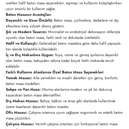
üretilen hafif beton masa seçenekleri, taşımayı ve kullanımı kolaylaştırırken
uzun ömürlü bir kullanım sağlar.
Beton Masanın Avantajları
Dayanıklı ve Uzun Ömürlü:
Beton masa, çizilmelere, darbelere ve dış
etkenlere karşı yüksek direnç gösterir.
Şık ve Modern Tasarım:
Minimalist ve endüstriyel dekorasyon stilleriyle
uyumlu olan beton masa, farklı renk ve dokularda üretilebilir.
Hafif ve Kullanışlı:
Geleneksel beton masalara göre daha hafif yapısıyla
her alanda kolaylıkla kullanılabilir.
İç ve Dış Mekanlara Uygun:
Suya, neme ve güneş ışınlarına dayanıklı
olan beton masa, bahçeden salona kadar birçok farklı mekanda tercih
edilebilir.
Farklı Kullanım Alanlarına Özel Beton Masa Seçenekleri
Yemek Masası:
Aile yemekleri ve misafir davetleri için geniş, konforlu
beton masa modelleri.
Sehpa ve Yan Masa:
Oturma alanlarına modern ve şık bir dokunuş
kazandıran beton masa alternatifleri.
Dış Mekan Masası:
Bahçe, balkon ve teras gibi alanlarda kullanılmak
üzere tasarlanan dayanıklı beton masalar.
Ofis Masası:
Çalışma ortamına uyum sağlayan ergonomik ve estetik beton
masa çözümleri.
Çalışma Masası:
Verimli çalışma ortamları için fonksiyonel beton masa