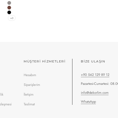
Beyaz
Gri
Kırmızı
Siyah
+3
MÜŞTERİ HİZMETLERİ
BIZE ULAŞIN
+90 542 129 89 12
Hesabım
Pazartesi-Cumartesi: 08.0
Siparişlerim
info@dekorlim.com
lik
İletişim
WhatsApp
özleşmesi
Teslimat