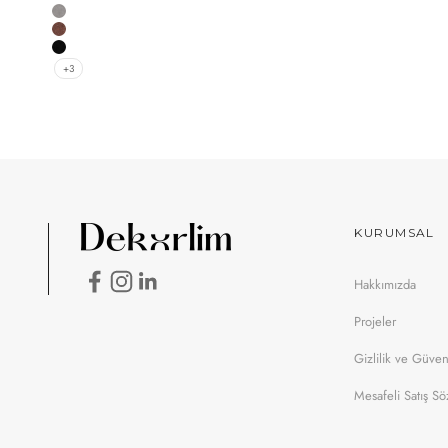
Beyaz
Gri
Kırmızı
Siyah
+3
KURUMSAL
Hakkımızda
Projeler
Gizlilik ve Güven
Mesafeli Satış S