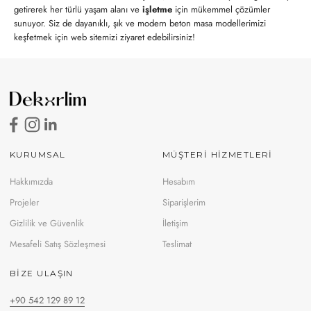
getirerek her türlü yaşam alanı ve
işletme
için mükemmel çözümler
sunuyor. Siz de dayanıklı, şık ve modern beton masa modellerimizi
keşfetmek için web sitemizi ziyaret edebilirsiniz!
KURUMSAL
MÜŞTERİ HİZMETLERİ
Hakkımızda
Hesabım
Projeler
Siparişlerim
Gizlilik ve Güvenlik
İletişim
Mesafeli Satış Sözleşmesi
Teslimat
BIZE ULAŞIN
+90 542 129 89 12