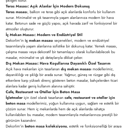
şıklığını korur.
Teras Masası: Açık Alanlar İçin Modern Dokunuş
Teras masası
, balkon ve teras gibi açık alanlarda konforlu bir kullanım
sunar. Minimalist ve şık tasarımıyla yaşam alanlarınıza modern bir hava
katar. Betonun sade ve güçlü yapısı, açık havada zarif ve fonksiyonel bir
atmosfer oluşturur.
İç Mekan Masası: Modern ve Endüstriyel Stil
Dekorlim'in
iç mekan masası
seçenekleri, modern ve endüstriyel
tasarımlarıyla yaşam alanlarına sofistike bir dokunuş katar. Yemek masası,
çalışma masası veya dekoratif bir tamamlayıcı olarak kullanılabilecek bu
masalar, minimalist ve şık detaylarıyla dikkat çeker.
Dış Mekan Masası: Hava Koşullarına Dayanıklı Özel Tasarım
Açık hava mekanları için tasarlanan
dış mekan masası
modellerimiz,
dayanıklılığı ve şıklığı bir arada sunar. Yağmur, güneş ve rüzgar gibi dış
etkenlere karşı yüksek direnç gösteren beton masalar, bahçelerden ticari
alanlara kadar geniş kullanım alanına sahiptir.
Cafe, Restaurant ve Oteller İçin Beton Masa
İşletmeler
için özel olarak tasarlanan
cafe, restaurant ve oteller için
beton masa
modellerimiz, yoğun kullanıma uygun, sağlam ve estetik bir
çözüm sunar. Hem iç mekanlarda hem de açık alanlarda rahatça
kullanılabilen bu masalar, modern tasarımlarıyla mekanlarınıza prestijli bir
görünüm kazandırır.
Dekorlim'in
beton masa koleksiyonu
, estetik ve fonksiyonelliği bir araya