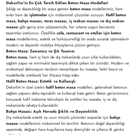
Dekorlim'in En Çok Tercih Edilen Beton Masa Modelleri
Şıklığı ve dayanıklılığı bir araya getiren
beton masa
modellerimiz, hem
evler hem de
işletmeler
için mükemmel çözümler sunuyor.
Hafif beton
masa, bahçe masası, teras masası, iç mekan masası ve dış mekan
masası
gibi geniş ürün yelpazemizle, her ortama uygun benzersiz
tasarımlar üretiyoruz. Özellikle
cafe, restaurant ve oteller için beton
masa
modellerimiz, estetik ve fonksiyonelliği bir arada sunarak işletmelerin
modern ve dayanıklı mobilya ihtiyaçlarına çözüm getiriyor.
Beton Masa: Zamansız ve Şık Tasarım
Beton masa
, hem iç hem de dış mekanlarda uzun yıllar kullanılabilen,
sağlam yapısı ve minimalist tasarımıyla dikkat çeken bir üründür. Modern ve
endüstriyel dekorasyon tarzlarını tamamlayan bu masalar, farklı boyut ve
modellerde üretilerek her ihtiyaca hitap eder.
Hafif Beton Masa: Estetik ve Kullanışlı
Dekorlim'in özel üretim
hafif beton masa
modelleri, geleneksel betonun
sağlam yapısını daha taşınabilir ve kullanışlı hale getirir. Beton görünümünü
koruyarak hafif malzeme teknolojisi ile üretilen bu masalar, iç ve dış
mekanlarda rahatça kullanılabilir.
Bahçe Masası: Açık Havada Şıklık ve Dayanıklılık
Dış mekanlarda estetik ve uzun ömürlü çözümler arayanlar için
bahçe
masası
modellerimiz mükemmel bir tercihtir. Betonun doğal dayanıklılığı
sayesinde, değişen hava koşullarına karşı dirençlidir ve yıllarca ilk günkü