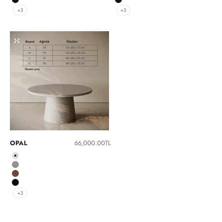
Siyah
Siyah
+3
+3
İndirimli fiyat
OPAL
66,000.00TL
Beyaz
Gri
Kırmızı
Siyah
+3