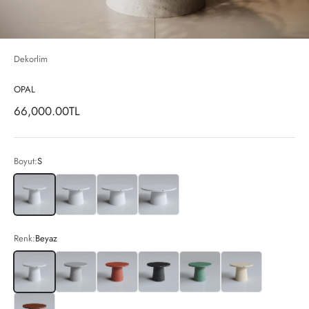
Dekorlim
OPAL
İndirimli fiyat
66,000.00TL
Boyut:
S
S
M
L
XL
Renk:
Beyaz
Beyaz
Gri
Kırmızı
Siyah
Yeşil
Krem
Bordo