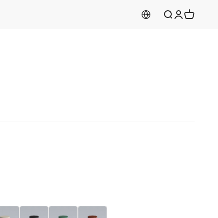
Aramayı aç
Hesabım
Sepeti aç
em
Siyah
Yeşil
Bordo