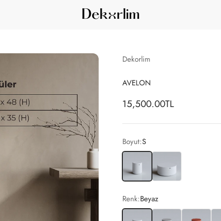
Dekorlim
Dekorlim
AVELON
İndirimli fiyat
15,500.00TL
Boyut:
S
S
M
Renk:
Beyaz
Beyaz
Gri
Kırmızı
Kr