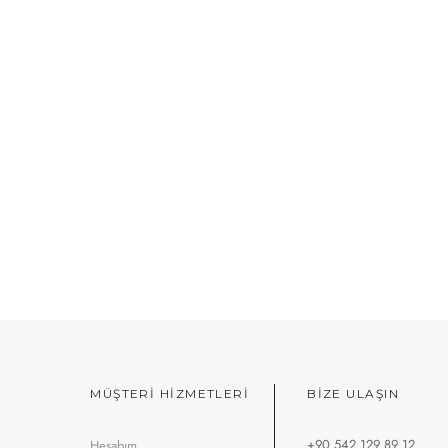
MÜŞTERİ HİZMETLERİ
BIZE ULAŞIN
+90 542 129 89 12
Hesabım