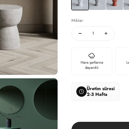
Miktar:
Hava şartlarına
L
dayanıklı
Üretim süresi
2-3 Hafta