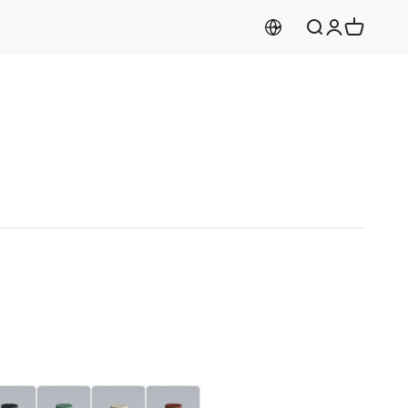
Aramayı aç
Hesabım
Sepeti aç
yah
Yeşil
Krem
Bordo