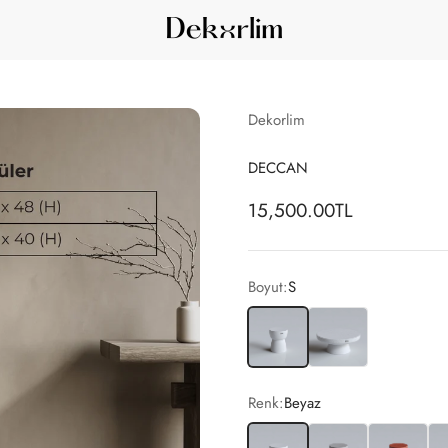
Dekorlim
Dekorlim
DECCAN
İndirimli fiyat
15,500.00TL
Boyut:
S
S
M
Renk:
Beyaz
Beyaz
Gri
Kırmızı
Si