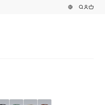
Aramayı aç
Hesabım
Sepeti aç
yah
Yeşil
Krem
Bordo