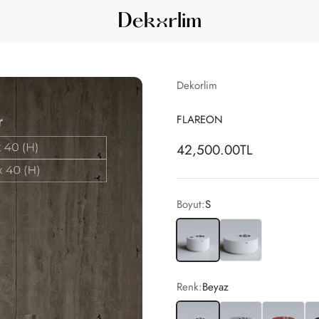
Dekorlim
Dekorlim
FLAREON
42,500.00TL
Boyut:
S
S
M
Renk:
Beyaz
Beyaz
Gri
Kırmızı
Si