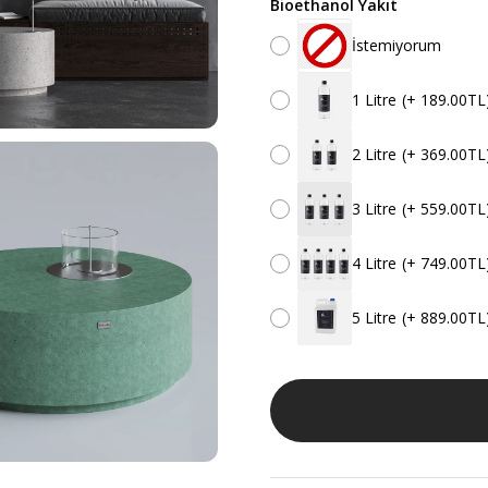
Bioethanol Yakıt
İstemiyorum
1 Litre
(+ 189.00TL
2 Litre
(+ 369.00TL
3 Litre
(+ 559.00TL
4 Litre
(+ 749.00TL
5 Litre
(+ 889.00TL