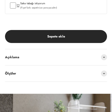
Saksı tabağı istiyorum
(Fiyat farkı sepetinize yansıyacaktır)
Sepete ekle
Açıklama
Ölçüler