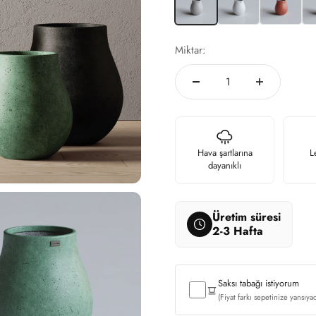
Miktar:
Hava şartlarına
L
dayanıklı
Üretim süresi
2-3 Hafta
Saksı tabağı istiyorum
(Fiyat farkı sepetinize yansıyac