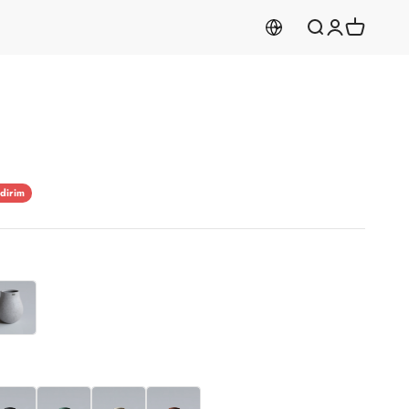
Aramayı aç
Hesabım
Sepeti aç
dirim
yah
Yeşil
Krem
Bordo